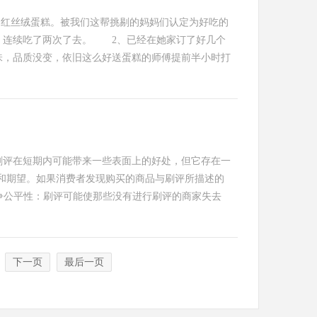
红丝绒蛋糕。被我们这帮挑剔的妈妈们认定为好吃的
，连续吃了两次了去。 2、已经在她家订了好几个
味，品质没变，依旧这么好送蛋糕的师傅提前半小时打
评在短期内可能带来一些表面上的好处，但它存在一
和期望。如果消费者发现购买的商品与刷评所描述的
争公平性：刷评可能使那些没有进行刷评的商家失去
下一页
最后一页