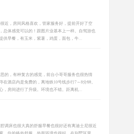
都很近，房间风格喜欢，管家服务好，提前开好了空
，总体感觉可以的！跟图片业基本上一样。自驾游也
供早餐，有玉米，紫薯，鸡蛋，面包，牛...
思的，有种复古的感觉，前台小哥哥服务也很热情
在酒店内是免费的，离地铁10号线步行7～8分钟。
，房间进行了升级。环境也不错。距离机...
腔调床也很大真的舒服早餐也很好还有离迪士尼很近
窗，住的格外舒服，外面环境也很好，在别墅区里