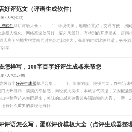
店好评范文（评语生成软件）
上传 / 人气(4222)
生成软件
酒店评语大全： 1、环境优美，地理位置好，交通方便，房间
设施很人性化，网络高速信号好，窗外风景好。有特别的开床服务，房间
酒店房间的地方很宽阔同时热水也比较大，洗澡的时候比较舒适，另外酒
享...
语怎样写，100字百字好评生成器来帮您
上传 / 人气(12740)
烧烤百字
好评生成器
整理合集： 1、细细的嗅，慢慢的闻，馋虫迅速
满口火热沸腾，满满的幸福感，肉经炭火洗练，本就香气四溢，又因椒盐
在口中翻腾起来舞蹈起来，美味的口感直达舌苔尖端满嘴的肉香，一嚼，
还有什么重要的事呢还有什...
评评语怎么写，蛋糕评价模板大全（点评生成器整