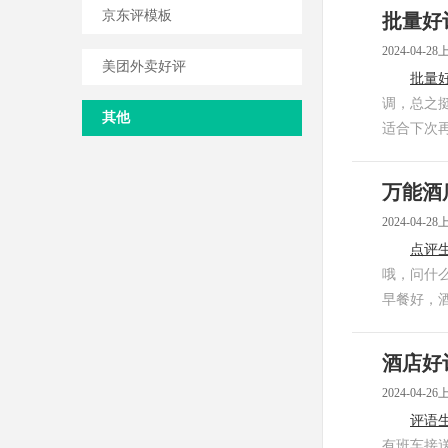
京东评模板
批量好
2024-04-28
美团外卖好评
批量
调，总之
其他
适合下次
万能酒
2024-04-28
点评
哦，问什
早餐好，
酒店好
2024-04-26
评语
有班车接