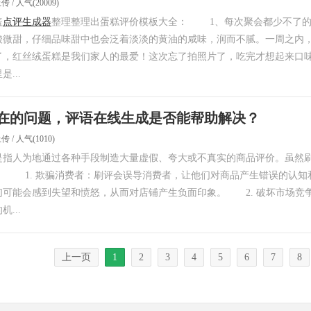
上传 / 人气(20009)
盖
点评生成器
整理整理出蛋糕评价模板大全： 1、每次聚会都少不了的
酸微甜，仔细品味甜中也会泛着淡淡的黄油的咸味，润而不腻。一周之内
了，红丝绒蛋糕是我们家人的最爱！这次忘了拍照片了，吃完才想起来口
...
在的问题，评语在线生成是否能帮助解决？
上传 / 人气(1010)
人为地通过各种手段制造大量虚假、夸大或不真实的商品评价。虽然刷
： 1. 欺骗消费者：刷评会误导消费者，让他们对商品产生错误的认知
们可能会感到失望和愤怒，从而对店铺产生负面印象。 2. 破坏市场竞
...
上一页
1
2
3
4
5
6
7
8