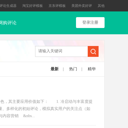
评论生成器
淘宝好评模板
京东评模板
美团外卖好评
其他
网购评论
登录注册
最新
|
热门
|
精华
重角色，其主要应用价值如下： 1. 冷启动与丰富度提
量、多样化的初始评论，模拟真实用户的关注点（如
营销 &nbs...