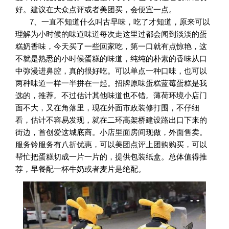
好。建议在大众点评或者美团买，会便宜一点。
7、
一直不知道什么叫古早味，吃了才知道，原来可以
理解为小时候的味道味道每次走这里过都会闻到淡淡的蛋
糕奶香味，今天买了一些回家吃，第一口就有点惊艳，这
不就是熟悉的小时候蛋糕的味道，纯纯的朴素的香味从口
中弥漫进鼻腔，真的很好吃。可以单点一种口味，也可以
两种味道一样一半拼在一起。招牌原味蛋糕蓝莓蛋糕是我
选的，推荐。不过估计其他味道也不错。薄荷环境小店门
面不大，又在角落里，现在外面市政装修打围，不仔细
看，估计不容易发现，就在二环高架桥建设路出口下来的
街边，首创爱这城底商。小店里面房间现做，外面售卖。
服务铃服务有八折优惠，可以美团点评上团购购买，可以
帮忙把蛋糕切成一片一片的，提供包装纸盒。总体值得推
荐，早餐配一杯牛奶或者麦片是绝配。