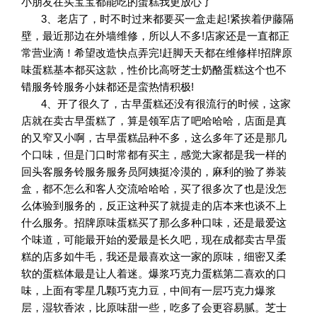
小朋友在买宝宝都能吃的蛋糕我更放心了
3、老店了，时不时过来都要买一盒走起!紧挨着伊藤隔
壁，最近那边在外墙维修，所以人不多!店家还是一直都正
常营业滴！希望改造快点弄完!赶脚天天都在维修样!招牌原
味蛋糕基本都买这款，性价比高呀芝士奶酪蛋糕这个也不
错服务铃服务小妹都还是蛮热情积极!
4、开了很久了，古早蛋糕还没有很流行的时候，这家
店就在卖古早蛋糕了，算是领军店了吧哈哈哈，店面是真
的又窄又小啊，古早蛋糕品种不多，这么多年了还是那几
个口味，但是门口时常都有买主，感觉大家都是我一样的
回头客服务铃服务服务员阿姨挺冷漠的，麻利的验了券装
盒，都不怎么和客人交流哈哈哈，买了很多次了也是没怎
么体验到服务的，反正这种买了就提走的店本来也谈不上
什么服务。招牌原味蛋糕买了那么多种口味，还是最爱这
个味道，可能最开始的爱最是长久吧，现在成都卖古早蛋
糕的店多如牛毛，我还是最喜欢这一家的原味，细密又柔
软的蛋糕体最是让人着迷。爆浆巧克力蛋糕第二喜欢的口
味，上面有零星几颗巧克力豆，中间有一层巧克力爆浆
层，湿软香浓，比原味甜一些，吃多了会更容易腻。芝士