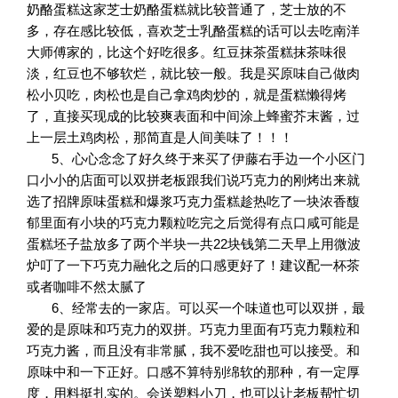
奶酪蛋糕这家芝士奶酪蛋糕就比较普通了，芝士放的不
多，存在感比较低，喜欢芝士乳酪蛋糕的话可以去吃南洋
大师傅家的，比这个好吃很多。红豆抹茶蛋糕抹茶味很
淡，红豆也不够软烂，就比较一般。我是买原味自己做肉
松小贝吃，肉松也是自己拿鸡肉炒的，就是蛋糕懒得烤
了，直接买现成的比较爽表面和中间涂上蜂蜜芥末酱，过
上一层土鸡肉松，那简直是人间美味了！！！
5、
心心念念了好久终于来买了伊藤右手边一个小区门
口小小的店面可以双拼老板跟我们说巧克力的刚烤出来就
选了招牌原味蛋糕和爆浆巧克力蛋糕趁热吃了一块浓香馥
郁里面有小块的巧克力颗粒吃完之后觉得有点口咸可能是
蛋糕坯子盐放多了两个半块一共22块钱第二天早上用微波
炉叮了一下巧克力融化之后的口感更好了！建议配一杯茶
或者咖啡不然太腻了
6、经常去的一家店。可以买一个味道也可以双拼，最
爱的是原味和巧克力的双拼。巧克力里面有巧克力颗粒和
巧克力酱，而且没有非常腻，我不爱吃甜也可以接受。和
原味中和一下正好。口感不算特别绵软的那种，有一定厚
度，用料挺扎实的。会送塑料小刀，也可以让老板帮忙切