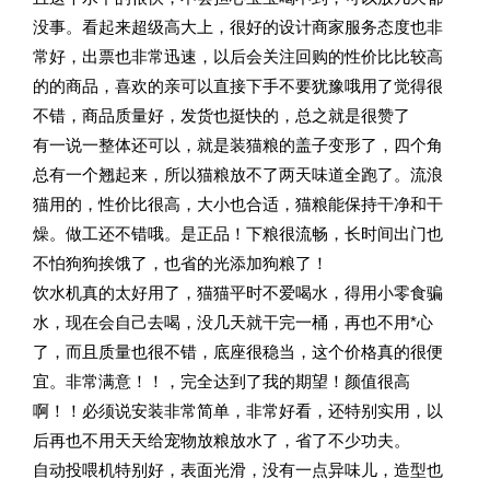
没事。看起来超级高大上，很好的设计商家服务态度也非
常好，出票也非常迅速，以后会关注回购的性价比比较高
的的商品，喜欢的亲可以直接下手不要犹豫哦用了觉得很
不错，商品质量好，发货也挺快的，总之就是很赞了
有一说一整体还可以，就是装猫粮的盖子变形了，四个角
总有一个翘起来，所以猫粮放不了两天味道全跑了。流浪
猫用的，性价比很高，大小也合适，猫粮能保持干净和干
燥。做工还不错哦。是正品！下粮很流畅，长时间出门也
不怕狗狗挨饿了，也省的光添加狗粮了！
饮水机真的太好用了，猫猫平时不爱喝水，得用小零食骗
水，现在会自己去喝，没几天就干完一桶，再也不用*心
了，而且质量也很不错，底座很稳当，这个价格真的很便
宜。非常满意！！，完全达到了我的期望！颜值很高
啊！！必须说安装非常简单，非常好看，还特别实用，以
后再也不用天天给宠物放粮放水了，省了不少功夫。
自动投喂机特别好，表面光滑，没有一点异味儿，造型也