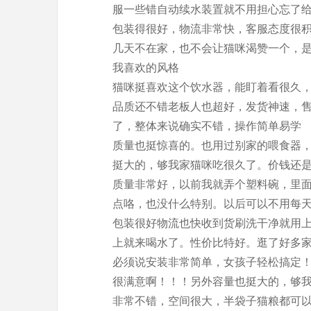
服一些错自动续水装置就不用担心忘了
包装得很好，物流非常快，客服态度很
几天不在家，也不会让猫咪渴赞一个，
我喜欢的风格
猫咪挺喜欢这个饮水器，能盯着看很久
品质还不错老板人也超好，发货神速，
了，整体来说确实不错，操作简单易学
质量也挺惊喜的。也用过别家的喂食器
挺大的，够我家猫咪吃很久了。价钱还
质量非常好，以前我就弄个塑料碗，里
点咯，也没什么特别。以后可以不用每
包装很好物流也快收到货刷洗干净就用
上就来喝水了。性价比特好。逛了好多
必须说安装非常简单，女孩子轻松搞定
很满意啊！！！另外容量也挺大的，够
非常不错，空间很大，半袋子猫粮都可