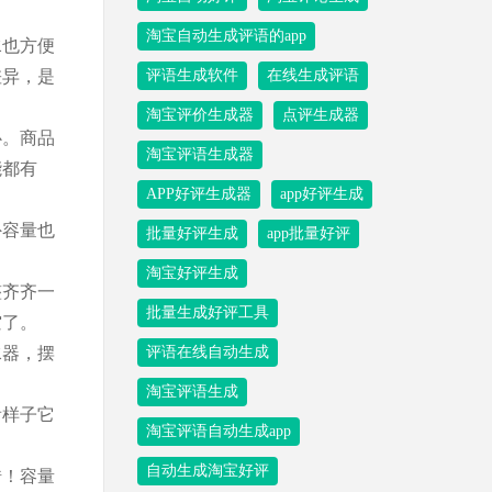
淘宝自动生成评语的app
水也方便
差异，是
评语生成软件
在线生成评语
淘宝评价生成器
点评生成器
心。商品
淘宝评语生成器
能都有
APP好评生成器
app好评生成
外容量也
批量好评生成
app批量好评
淘宝好评生成
整齐齐一
批量生成好评工具
空了。
水器，摆
评语在线自动生成
淘宝评语生成
看样子它
淘宝评语自动生成app
自动生成淘宝好评
错！容量