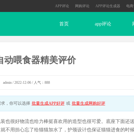
APP评论
网购评论
APP评论生成器
电商
首页
app评论
自动喂食器精美评价
admin / 2022-12-06 / 人气：888
需求，你可以选择
批量生成APP好评
或
批量生成网购好评
包装也很好物流也给力棒挺喜欢用的造型也很可爱。底座下面还
置就不用担心忘了给猫猫加水了，护颈设计也保证猫猫进食的时