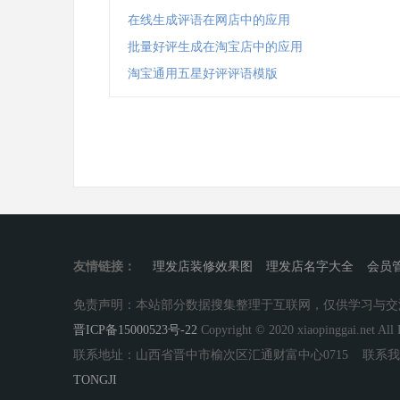
在线生成评语在网店中的应用
批量好评生成在淘宝店中的应用
淘宝通用五星好评评语模版
友情链接：
理发店装修效果图
理发店名字大全
会员
免责声明：本站部分数据搜集整理于互联网，仅供学习与交
晋ICP备15000523号-22
Copyright © 2020 xiaopinggai.net All 
联系地址：山西省晋中市榆次区汇通财富中心0715 联系我们：i
TONGJI