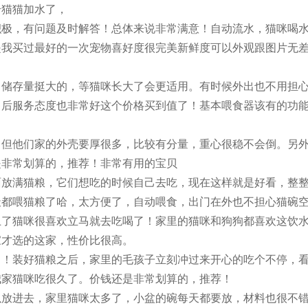
给猫猫加水了，
积极，有问题及时解答！总体来说非常满意！自动流水，猫咪喝
是我买过最好的一次宠物喜好度很完美新鲜度可以外观跟图片无
，储存量挺大的，等猫咪长大了会更适用。有时候外出也不用担
售后服务态度也非常好这个价格买到值了！基本喂食器该有的功
，但他们家的外壳要厚很多，比较有分量，重心很稳不会倒。另
是非常划算的，推荐！非常有用的宝贝
面放满猫粮，它们想吃的时候自己去吃，现在这样就是好看，整
天都喂猫粮了哈，太方便了，自动喂食，出门在外也不担心猫碗
上了猫咪很喜欢立马就去吃喝了！家里的猫咪和狗狗都喜欢这饮
家才选的这家，性价比很高。
！！装好猫粮之后，家里的毛孩子立刻冲过来开心的吃个不停，
我家猫咪吃很久了。价钱还是非常划算的，推荐！
以放进去，家里猫咪太多了，小盆的碗每天都要放，材料也很不