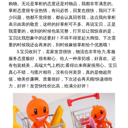
购物。无论是掌柜的态度还是对物品，我都非常满意的。
掌柜态度很专业热情，有问必答，回复也很快，我问了不
少问题，他都不觉得烦，都会认真回答我，这点我向掌柜
表示由衷的敬意，这样的好掌柜可不多。再说宝贝，正是
我需要的，收到的时候包装完整，打开后让我惊喜的是，
宝贝比我想象中的还要好！不得不得竖起大拇指。下次需
要的时候我还会再来的，到时候麻烦掌柜给个优惠哦！
3.宝贝收到了，卖家发货很快，物流也非常给力,客服
服务态度极好，很有耐心、给人一种亲切感，好喜欢。还
有包装精美，高端大气上档次;看得出来商家很用心。宝贝
真心不错，与图片相符，没有任何差异，真的是物超所
值，物美价廉啊。质量很好，下次还会再关顾!快递很给
力，好评！发货快性价比高，给满分好评！