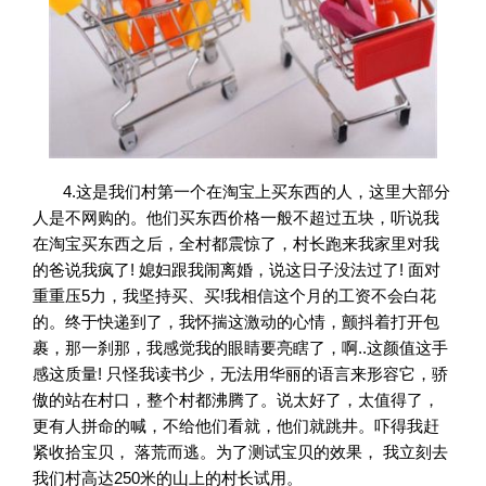
4.这是我们村第一个在淘宝上买东西的人，这里大部分
人是不网购的。他们买东西价格一般不超过五块，听说我
在淘宝买东西之后，全村都震惊了，村长跑来我家里对我
的爸说我疯了! 媳妇跟我闹离婚，说这日子没法过了! 面对
重重压5力，我坚持买、买!我相信这个月的工资不会白花
的。终于快递到了，我怀揣这激动的心情，颤抖着打开包
裹，那一刹那，我感觉我的眼睛要亮瞎了，啊..这颜值这手
感这质量! 只怪我读书少，无法用华丽的语言来形容它，骄
傲的站在村口，整个村都沸腾了。说太好了，太值得了，
更有人拼命的喊，不给他们看就，他们就跳井。吓得我赶
紧收拾宝贝， 落荒而逃。为了测试宝贝的效果， 我立刻去
我们村高达250米的山上的村长试用。