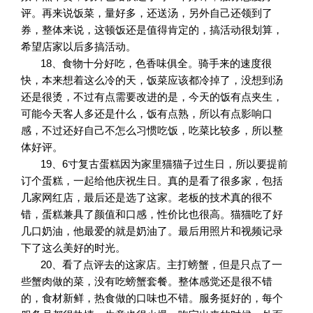
评。再来说饭菜，量好多，还送汤，另外自己还领到了
券，整体来说，这顿饭还是值得肯定的，搞活动很划算，
希望店家以后多搞活动。
18、食物十分好吃，色香味俱全。骑手来的速度很
快，本来想着这么冷的天，饭菜应该都冷掉了，没想到汤
还是很烫，不过有点需要改进的是，今天的饭有点夹生，
可能今天客人多还是什么，饭有点熟，所以有点影响口
感，不过还好自己不怎么习惯吃饭，吃菜比较多，所以整
体好评。
19、6寸复古蛋糕因为家里猫猫子过生日，所以要提前
订个蛋糕，一起给他庆祝生日。真的是看了很多家，包括
几家网红店，最后还是选了这家。老板的技术真的很不
错，蛋糕兼具了颜值和口感，性价比也很高。猫猫吃了好
几口奶油，他最爱的就是奶油了。最后用照片和视频记录
下了这么美好的时光。
20、看了点评去的这家店。主打螃蟹，但是只点了一
些蟹肉做的菜，没有吃螃蟹套餐。整体感觉还是很不错
的，食材新鲜，热食做的口味也不错。服务挺好的，每个