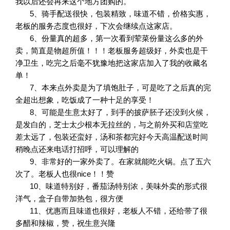
我以后还会再来这个地方团购的。
5、骑手配送很快，包装精致，味道不错，价格实惠，
老板的服务态度也很好，下次会继续点这家店。
6、份量真的超多，第一次看到荤菜份量这么多的外
卖，简直是物超所值！！！老板服务超级好，外卖也是干
净卫生，吃完之后毫不犹豫地把这家店加入了我的收藏名
单！
7、本来点外卖是为了填饱肚子，可是吃了之后真的完
全超出想象，吃饭成了一种十足的享受！
8、可能是生意太好了，到手的披萨胚子还没到火候，
是发白的，芝士太少根本无拉丝的，与之前外买和店堂吃
差太远了，包装还蛮好，汤和茶都完好今天高温配送时间
稍晚点还来电话打招呼，可以理解的
9、非常好的一家外卖了。在家就能吃火锅。点了五六
次了。老板人也很nice！！赞
10、味道特别好，番茄汤特别浓，美味外卖的形式很
洋气，盒子自带加热包，很方便
11、优惠而且味道也很好，老板人不错，还给带了很
多醋和辣椒，赞，祝生意兴隆