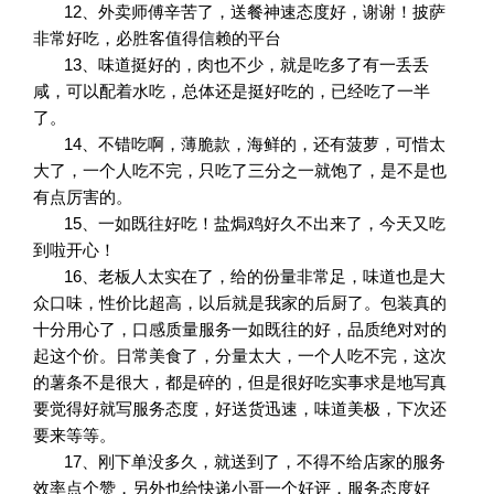
12、外卖师傅辛苦了，送餐神速态度好，谢谢！披萨
非常好吃，必胜客值得信赖的平台
13、味道挺好的，肉也不少，就是吃多了有一丢丢
咸，可以配着水吃，总体还是挺好吃的，已经吃了一半
了。
14、不错吃啊，薄脆款，海鲜的，还有菠萝，可惜太
大了，一个人吃不完，只吃了三分之一就饱了，是不是也
有点厉害的。
15、一如既往好吃！盐焗鸡好久不出来了，今天又吃
到啦开心！
16、老板人太实在了，给的份量非常足，味道也是大
众口味，性价比超高，以后就是我家的后厨了。包装真的
十分用心了，口感质量服务一如既往的好，品质绝对对的
起这个价。日常美食了，分量太大，一个人吃不完，这次
的薯条不是很大，都是碎的，但是很好吃实事求是地写真
要觉得好就写服务态度，好送货迅速，味道美极，下次还
要来等等。
17、刚下单没多久，就送到了，不得不给店家的服务
效率点个赞，另外也给快递小哥一个好评，服务态度好