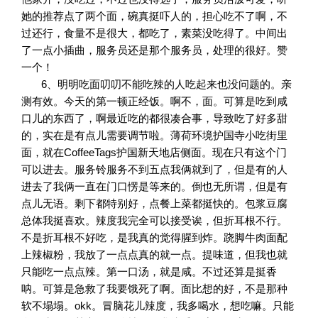
她的推荐点了两个面，碗真挺吓人的，担心吃不了啊，不
过还行，食量不是很大，都吃了，素菜没吃得了。中间出
了一点小插曲，服务员还是那个服务员，处理的很好。赞
一个！
6、明明吃面叨叨不能吃辣的人吃起来也没问题的。亲
测有效。今天的第一顿正经饭。啊不，面。可算是吃到咸
口儿的东西了，啊最近吃的都很凑合事，导致吃了好多甜
的，实在是有点儿需要调节啦。薄荷环境护国寺小吃街里
面，就在CoffeeTags护国新天地店侧面。现在只有这个门
可以进去。服务铃服务不到五点我俩就到了，但是有的人
进去了我俩一直在门口愣是等来的。倒也无所谓，但是有
点儿无语。剩下都特别好，点餐上菜都挺快的。包浆豆腐
总体我挺喜欢。辣度我完全可以接受诶，但折耳根不行。
不是折耳根不好吃，是我真的觉得腥到炸。跷脚牛肉面配
上辣椒粉，我放了一点点真的就一点。提味道，但我也就
只能吃一点点辣。第一口汤，就是咸。不过还算是挺香
呐。可算是急救了我要饿死了啊。面比想的好，不是那种
软不塌塌。okk。冒脑花儿辣度，我多喝水，想吃嘛。只能