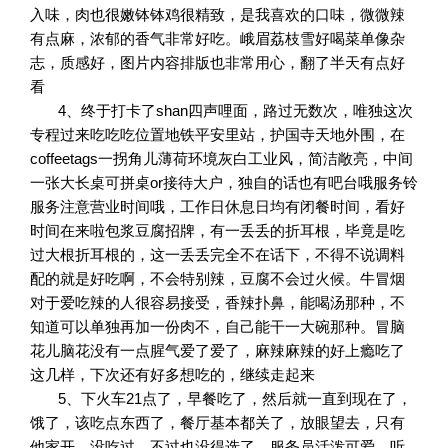
入味，肉也很嫩钵钵鸡很精致，是我喜欢的口味，微微辣
有点麻，浓郁的香气非常好吃。峨眉荔枝雪好喝菜单像杂
志，质感好，图片内容排版也非常用心，翻了半天有点好
看
4、终于打卡了shan四声哩面，路过无数次，唯独这次
专程过来吃吃吃位置地铁平安里站，护国寺天地外围，在
coffeetags一拐角儿薄荷环境灰白工业风，简洁敞亮，中间
一张大长桌可拼桌or接待大户，独自的话也有吧台哦服务铃
服务注意营业时间哦，工作日休息日均有闭餐时间，看好
时间在来啦包浆豆腐招牌，有一丢丢的折耳根，毕竟是吃
过大根折耳根的，这一丢丢完全不在话下，不得不说调料
配的就是好吃啊，不会特别辣，豆腐不会过火候。牛冒烟
对于爱吃辣的人很容易接受，香辣扑鼻，能喝汤那种，不
知道可以单独再加一份肉不，自己能干一大碗那种。冒脑
花儿脑花没有一点腥气爱了爱了，麻辣麻辣的好上瘾吃了
这几样，下次还有好多想吃的，继续走起来
5、下火车21点了，早餐吃了，然后就一直到现在了，
饿了，该吃点东西了，餐厅基本都关了，放眼望去，只有
他家开，没吃过，不过也没得选了，服务员活泼可爱，听