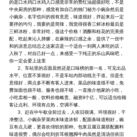
的是口水鸡口水鸡入口感觉非常的赞红油超级好吃，不是
中央厨房的那种，感觉有加自己的独门秘方小豌杂然后是
小豌杂，名字也叫的很有意思，味道很好，拌起来后一定
要拌的均匀，我要的是简辣，我觉得很香三鲜冰粉最后是
三鲜冰粉，非常好吃，值这个价格！酒酿和桂花的完美搭
配，吃起来沁人肺腑，在麻辣的口感之余，提供了一丝中
和的凉意总结总之这家店是一个适合一到两人来吃的店，
入秋了，对自己好一点，来感受一下纯正的乐山风味吧，
你一定会爱上这里
2、车站里的店面居然还是口味榜的第一名，可见出品
水平。位置不算很好，不是车站内部动线主干道。但是生
意很好，两点多不断有客人进来。菜品的味道很不错，免
费加面也很不错。服务也很不错，一直推介他家的小吃，
小吃卖相一般，饮料价格略贵。融资8个亿，可以适当给顾
客让点利。环境有点热，空调不够。
3、赶在中午歇业前过去，人依旧很满。环境很好，干
净整洁。小豌杂芽菜肉末味道浓郁，配面条味道刚好，豌
豆有点儿硬，更喜欢绵软的那种。包浆豆腐豆腐搭配酱料
味道很赞，偶尔会吃到折耳根翘脚牛肉虽然是清汤但依旧