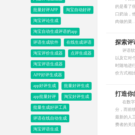
的是看了
批量好评APP
淘宝自动好评
口奶油，
淘宝评论生成
肉做的菜..
淘宝自动生成评语的app
探索评
评语生成软件
在线生成评语
评语软件
淘宝评价生成器
点评生成器
以及它对
淘宝评语生成器
时随地进
价方式相比
APP好评生成器
app好评生成
批量好评生成
打造你
app批量好评
淘宝好评生成
在数字化
批量生成好评工具
分，而前
最新的人
评语在线自动生成
费者的关注
淘宝评语生成