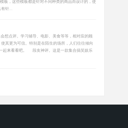
价模板，这些模板都是针对不同种类的商品而设计的，使
针...
总会想点评。学习辅导、电影、美食等等，相对应的顾
，使其更为可信。特别是在陌生的场所，人们往往倾向
一起来看看吧。 段友神评。这是一款集合搞笑娱乐