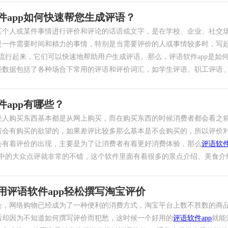
件app如何快速帮您生成评语？
某个人或某件事情进行评价和评论的话语或文字，是在学校、企业、社交
是一件需要时间和精力的事情，特别是当需要评价的人或事情较多时，写
流行起来，它们可以快速地帮助用户生成评语。那么，评语软件app是如何
些数据包括了各种场合下常用的评语和评价词汇，如学生评语、职工评语、领
件app有哪些？
轻人购买东西基本都是从网上购买，而在购买东西的时候消费者都会看之
者会有购买的欲望的，如果差评比较多那么基本是不会购买的，所以评价
会有着评价的出现，主要是为了让消费者有着更好消费体验，那么
评语软件
p中的大众点评就非常的不错，这个软件里面有着很多的景点介绍、美食介绍等
用评语软件app轻松撰写淘宝评价
会，网络购物已经成为了一种便利的消费方式，淘宝平台上数不胜数的商
后却因为不知道如何撰写评价而犯愁，这时候一个好用的
评语软件app
就能