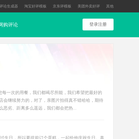
评论生成器
淘宝好评模板
京东评模板
美团外卖好评
其他
网购评论
登录注册
您每一次的用餐，我们都竭尽所能，我们希望把最好的
店会继续努力的，对了，亲图片拍得真不错哈哈，期待
恶劣、距离多么遥远，我们都会把热...
过生日，所以要提前订个蛋糕，一起给他庆祝生日。真