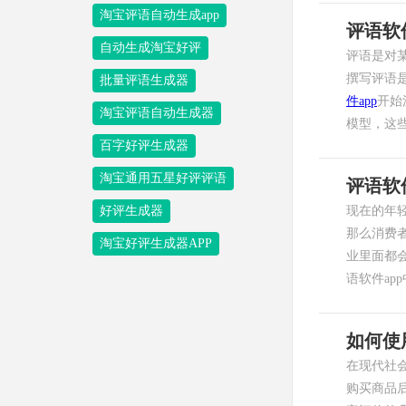
淘宝评语自动生成app
评语软
自动生成淘宝好评
评语是对
撰写评语
批量评语生成器
件app
开始
淘宝评语自动生成器
模型，这
百字好评生成器
淘宝通用五星好评评语
评语软
好评生成器
现在的年
那么消费
淘宝好评生成器APP
业里面都
语软件ap
如何使
在现代社
购买商品