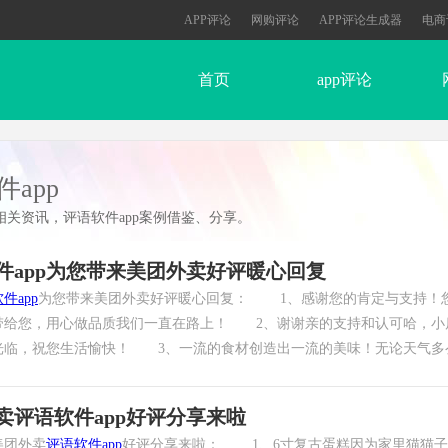
APP评论
网购评论
APP评论生成器
电商
首页
app评论
app
p相关资讯，评语软件app案例借鉴、分享。
件app为您带来美团外卖好评暖心回复
件app
为您带来美团外卖好评暖心回复： 1、感谢您的肯定与支持！
带给您，用心做品质我们一直在路上！ 2、谢谢亲的支持和认可哈，小
光临，祝您生活愉快！ 3、一流的食材创造出一流的美味！无论天气多么
卖评语软件app好评分享来啦
团外卖
评语软件app
好评分享来啦： 1、6寸复古蛋糕因为家里猫猫子