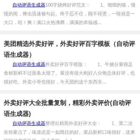
自动评语生成器
100字烧烤好评范文： 1、细细的嗅，慢
慢的闻，馋虫迅速被勾起。终于忍不住，顾不得烫，一咬就是一
大口，哇！爽！满口火热沸腾，满满的幸福感...
美团精选外卖好评，外卖好评百字模板（自动评
语生成器）
自动评语生成器
外卖好评百字模版： 1、牛腩分量很足
食材新鲜不过面条太细了。量没有很大刚好八分饱总体好评，也
很好吃。外卖小哥也很好，今天团的这个东西非...
外卖好评大全批量复制，精彩外卖评价(自动评
语生成器)
自动评语生成器
整理出精简外卖好评大全： 1、第二次
在你家点了，味道还是一如既往的好。菜品新鲜口味很好，送来