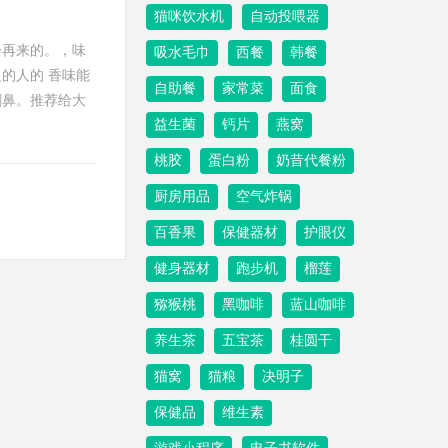
猫咪饮水机
自动投喂器
会再来的。，味
吸水毛巾
西餐
韩餐
的人的 香味能
自助餐
家常菜
面食
刺鼻。推荐给大
益生菌
钙片
燕窝
桃胶
蛋白粉
奶昔代餐粉
厨房用品
空气炸锅
百香果
保健器材
护眼仪
健身器材
跑步机
榴莲
猕猴桃
黑咖啡
蓝山咖啡
养生茶
五宝茶
桂圆干
猫窝
猫粮
决明子
保健品
维生素