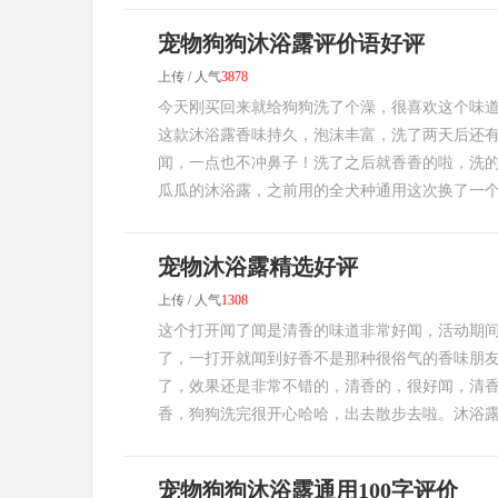
宠物狗狗沐浴露评价语好评
上传 / 人气
3878
今天刚买回来就给狗狗洗了个澡，很喜欢这个味
这款沐浴露香味持久，泡沫丰富，洗了两天后还
闻，一点也不冲鼻子！洗了之后就香香的啦，洗的
瓜瓜的沐浴露，之前用的全犬种通用这次换了一个深
宠物沐浴露精选好评
上传 / 人气
1308
这个打开闻了闻是清香的味道非常好闻，活动期
了，一打开就闻到好香不是那种很俗气的香味朋友
了，效果还是非常不错的，清香的，很好闻，清
香，狗狗洗完很开心哈哈，出去散步去啦。沐浴露很
宠物狗狗沐浴露通用100字评价