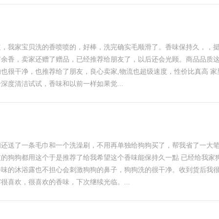
道，我家宝贝洗的香喷喷的，好棒，洗完确实毛顺滑了。香味保持久，，
有余香，卖家还赠了赠品，已经推荐给朋友了，以后还会光顾。商品品质
也很干净，也推荐给了朋友，良心卖家,物流也超级速度，性价比真高 家
度清洁试试，香味和以前一样如果觉...
间还送了一条毛巾和一个洗澡刷，不用再单独给狗狗买了，帮我省了一大
的狗狗都用这个于是推荐了给我希望这个香味能保持久一點 已经给我家
香味的沐浴露也不担心会刺激狗狗的鼻子，狗狗洗的很干净。收到货后我
喜欢，很喜欢的香味，下次继续光临。...