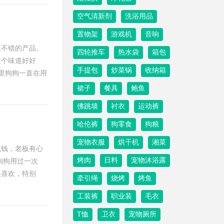
空气清新剂
洗浴用品
置物架
游戏机
音响
挺不错的产品。
四轮推车
热水袋
箱包
这个味道好好
手提包
炒菜锅
收纳箱
里狗狗一直在用
裙子
餐具
鲍鱼
佛跳墙
衬衣
运动裤
哈伦裤
狗零食
狗粮
宠物衣服
烘干机
湘菜
笔钱，老板有心
烤肉
日料
宠物沐浴露
狗狗用过一次
很喜欢，特别
牵引绳
烧烤
烤鱼
工装裤
职业装
毛衣
T恤
卫衣
宠物厕所