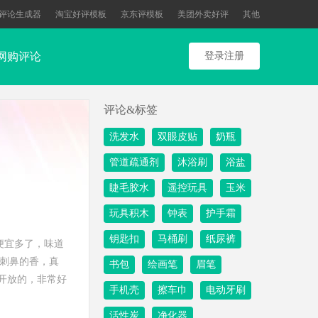
评论生成器
淘宝好评模板
京东评模板
美团外卖好评
其他
网购评论
登录注册
评论&标签
洗发水
双眼皮贴
奶瓶
管道疏通剂
沐浴刷
浴盐
睫毛胶水
遥控玩具
玉米
玩具积木
钟表
护手霜
钥匙扣
马桶刷
纸尿裤
便宜多了，味道
种刺鼻的香，真
书包
绘画笔
眉笔
开放的，非常好
手机壳
擦车巾
电动牙刷
活性炭
净化器