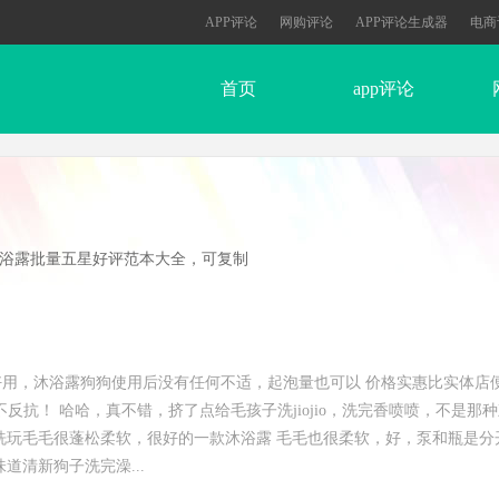
APP评论
网购评论
APP评论生成器
电商
首页
app评论
浴露批量五星好评范本大全，可复制
用，沐浴露狗狗使用后没有任何不适，起泡量也可以 价格实惠比实体店
反抗！ 哈哈，真不错，挤了点给毛孩子洗jiojio，洗完香喷喷，不是那
洗玩毛毛很蓬松柔软，很好的一款沐浴露 毛毛也很柔软，好，泵和瓶是分
道清新狗子洗完澡...