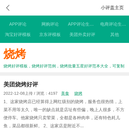
小评盖主页
APP评论
网购评论
APP评论生成器
电商评论生成器
淘宝好评模板
京东评模板
美团外卖好评
其他
烧烤
烧烤好评模板，烧烤好评范例，烧烤批量五星好评范本大全，可复制
美团烧烤好评
2022-12-08上传 / 浏览：4197
美食
烧烤
1、这家烧烤店已经算得上网红级别的烧烤，服务也很热情，上
菜不用等太久，唯一的缺点就是店址有些偏，晚上人很多，不方
便停车。他家烧烤只卖荤菜，全都是各种肉串，还有特色耗儿
鱼，菜品都很新鲜。 2、这家店是附近不...