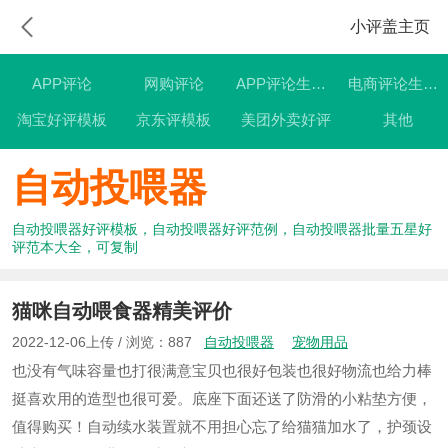
小评盖主页
APP评论
网购评论
APP评论生成器
电商评论生成器
淘宝好评模板
京东评模板
美团外卖好评
其他
自动投喂器
自动投喂器好评模板，自动投喂器好评范例，自动投喂器批量五星好
评范本大全，可复制
猫咪自动喂食器精美评价
2022-12-06上传 / 浏览：887
自动投喂器
宠物用品
也没有气味容量也打很满意宝贝也很好包装也很好物流也给力棒
挺喜欢用的造型也很可爱。底座下面还送了防滑的小粘垫方便，
值得购买！自动续水装置就不用担心忘了给猫猫加水了，护颈设